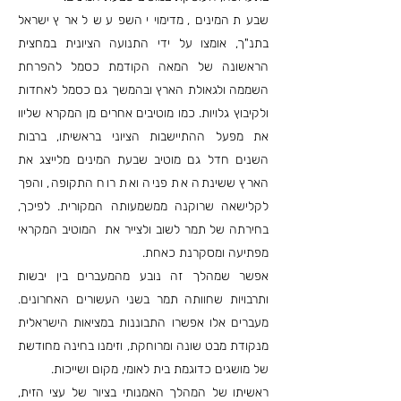
שבעת המינים, מדימויי השפע של ארץ ישראל
בתנ"ך, אומצו על ידי התנועה הציונית במחצית
הראשונה של המאה הקודמת כסמל להפרחת
השממה ולגאולת הארץ ובהמשך גם כסמל לאחדות
ולקיבוץ גלויות. כמו מוטיבים אחרים מן המקרא שליוו
את מפעל ההתיישבות הציוני בראשיתו, ברבות
השנים חדל גם מוטיב שבעת המינים מלייצג את
הארץ ששינתה את פניה ואת רוח התקופה, והפך
לקלישאה שרוקנה ממשמעותה המקורית. לפיכך,
בחירתה של תמר לשוב ולצייר את המוטיב המקראי
מפתיעה ומסקרנת כאחת.
אפשר שמהלך זה נובע מהמעברים בין יבשות
ותרבויות שחוותה תמר בשני העשורים האחרונים.
מעברים אלו אפשרו התבוננות במציאות הישראלית
מנקודת מבט שונה ומרוחקת, וזימנו בחינה מחודשת
של מושגים כדוגמת בית לאומי, מקום ושייכות.
ראשיתו של המהלך האמנותי בציור של עצי הזית,