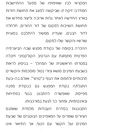
המקראי לבין שאיפותיו של מפעל ההתיישבות
המודרני. זיקה זו, שביקשה לפוגג את תחושת הזרות
בארץ החדשה לאחר גלות ארוכה וליצור מחדש את
תחושת השייכות למקום של דור ההורים, חלחלה
לדור הבנים, שעדיין ממשיך להתלבט בסוגיית
שורשיו והקשר שלו למקום.
ההכרה בקיומה של נקודת מפגש שבה הביוגרפיה
הפרטית מתמזגת עם הנרטיב הקולקטיבי חיבלה
במטרתו הראשונית של המהלך – בניסיון לראות
בשבעת המינים מושא ציורי נטול מוסכמות והקשרים
תרבותיים ולתפוס את הנוף כ"טהור". ואולם בה-בעת
התגלתה נקודת המפגש גם כנקודת מפנה
מפייסת, שאפשרה להתבונן בנוף בפתיחות
ובאינטימיות, ומתוך כך לגעת במורכבותו.
התבוננות בסדרת העבודות מלמדת שאמנם
הציורים שומרים על המאפיינים הבוטניים של שבעת
המינים ועל הקשר עם הנוף, אך התיאור אינו