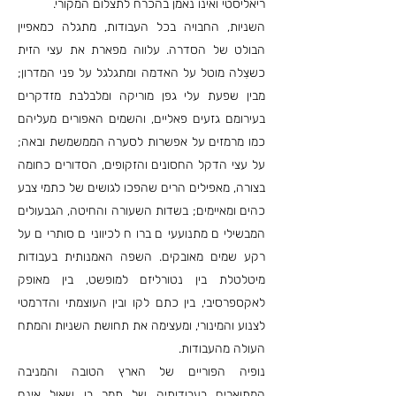
ריאליסטי ואינו נאמן בהכרח לתצלום המקורי.
השניות, החבויה בכל העבודות, מתגלה כמאפיין
הבולט של הסדרה. עלווה מפארת את עצי הזית
כשצִלה מוטל על האדמה ומתגלגל על פני המדרון;
מבין שפעת עלי גפן מוריקה ומלבלבת מזדקרים
בעירומם גזעים פאליים, והשמים האפורים מעליהם
כמו מרמזים על אפשרות לסערה הממשמשת ובאה;
על עצי הדקל החסונים והזקופים, הסדורים כחומה
בצורה, מאפילים הרים שהפכו לגושים של כתמי צבע
כהים ומאיימים; בשדות השעורה והחיטה, הגבעולים
המבשילים מתנועעים ברוח לכיוונים סותרים על
רקע שמים מאובקים. השפה האמנותית בעבודות
מיטלטלת בין נטורליזם למופשט, בין מאופק
לאקספרסיבי, בין כתם לקו ובין העוצמתי והדרמטי
לצנוע והמינורי, ומעצימה את תחושת השניות והמתח
העולה מהעבודות.
נופיה הפוריים של הארץ הטובה והמניבה
המתוארים בעבודותיה של תמר בן שאול אינם