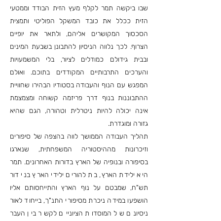
שבו ביקשה תמר לקלף מעץ הזית הבודד וממטעי
הזית ככלל את כובד המשקל הפוליטי ותמצית
הסכסוך המקושרים אליהם, ולתאר את יופיים
הצרוף. לכך נלווה הניסיון להתבונן בשבעת המינים
ובבית גידולם כמודלים לציור, בלי המשמעויות
והערכים התרבותיים המקודדים בתוכם. ואולם
המפגש עם הנוף והעבודה בסטודיו הבהירו שחוויית
ההתבוננות בנוף דרך פריזמה קשוחה ומצמצמת
אינה יכולה להיות ניטרלית וטהורה, הגם שהיא
גזורה ומוגדרת.
תהליך העבודה הממושך לווה בהצפה של סיפורים
וזיכרונות מההיסטוריה המשפחתית, שנארגו
בסיפורה ובנופיה של הארץ בדורות האחרונים. תמר
היא ילידת הארץ, בת להורים ילידי הארץ בני דור
תש"ח, שמבטם על נוף הארץ והתייחסותם אליו
הושפעו במידה ניכרת מסיפורי התנ"ך, בייחוד לאור
ניסיונם של המוסדות הציוניים לקשר בין העבר