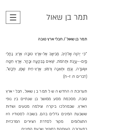
תמר בן שאול
תמר בן שאול / חבלי ארץ טובה
"כִּי יְהוָה אֱלֹהֶיךָ, מְבִיאֲךָ אֶל-אֶרֶץ טוֹבָה: אֶרֶץ, נַחֲלֵי
מָיִם--עֲיָנֹת וּתְהֹמֹת, יֹצְאִים בַּבִּקְעָה וּבָהָר. אֶרֶץ חִטָּה
וּשְׂעֹרָה, וְגֶפֶן וּתְאֵנָה וְרִמּוֹן; אֶרֶץ-זֵית שֶׁמֶן, וּדְבָשׁ".
(דברים ח: ז–ח)
תערוכתה החדשה של תמר בן שאול, חבלי ארץ
טובה, מסכמת מסע ממושך בן שנתיים בין נופי
הארץ, שבמהלכו ביקרה וצילמה מטעים ושדות
ששבעת המינים גדלים בהם. בשובה לסטודיו היו
התצלומים מקור לסדרת הציורים המרכזית
בתערוכה, העוסקת במוטיב שבעת המינים.